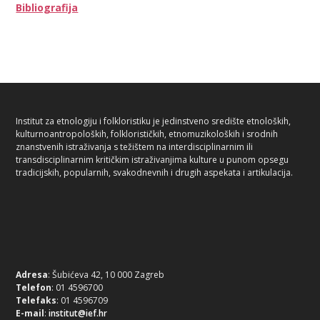
Bibliografija
Institut za etnologiju i folkloristiku je jedinstveno središte etnoloških,
kulturnoantropoloških, folklorističkih, etnomuzikoloških i srodnih
znanstvenih istraživanja s težištem na interdisciplinarnim ili
transdisciplinarnim kritičkim istraživanjima kulture u punom opsegu
tradicijskih, popularnih, svakodnevnih i drugih aspekata i artikulacija.
Adresa
: Šubićeva 42, 10 000 Zagreb
Telefon
: 01 4596700
Telefaks
: 01 4596709
E-mail
:
institut@ief.hr