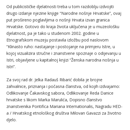
Od publicističke djelatnosti treba u tom razdoblju izdvojiti
drugo izdanje njezine knjige “Narodne nošnje Hrvatske”, ovaj
put prošireno poglavljima o nošnji Hrvata izvan granica
Hrvatske. Gotovo do kraja života uključena je u muzeološku
djelatnost, pa je tako u studenom 2002. godine u
Etnografskom muzeju postavila izložbu pod naslovom
“Klinasto ruho: nastajanje i postojanje na primjeru Istre, u
kojoj vizualizira stručne i znanstvene spoznaje o odijevanju u
Istri, objavljene u kapitalnoj knjizi “Ženska narodna nošnja u
Istri”.
Za svoj rad dr. Jelka Radauš Ribarić dobila je brojne
zahvalnice, priznanja i počasna članstva, od kojih izdvajamo:
Odlikovanje Čakavskog sabora, Odlikovanje Reda Danice
hrvatske s likom Marka Marulića, Dopisno članstvo
znanstvenika Pontifica Mariana Internationalis, Nagradu HED-
a / Hrvatskog etnološkog društva Milovan Gavazzi za životno
djelo.