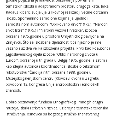
godine pojačana je aktivnost održavanja povremenih
tematskih izložbi u adaptiranom prostoru drugoga kata. Jelka
Radauš Ribarić sudjeluje u likovnoj realizaciji većine održanih
izložbi. Spomenimo samo one kojima je ujedno i
samostalnom autoricom: “Oblikovano drvo”(1973.), “Narodni
život Istre” (1975.) i “Narodni vezovi Hrvatske”, izložba
održana 1975.godine u prostoru Umjetničkog paviljona na
Zrinjevcu. Što se izložbene djelatnosti tiče,njezino je ime
vezano i uz dva velika izložbena projekta. Prvo kao koautorica
jugoslavenskog dijela izložbe “Oblici narodnog života u
Europi”, održanoj u tri grada u Belgiji 1975. godine, a zatim i
kao idejna autorica i koordinatorica izložbe o tekstilnom
rukotvorstvu “Čarolija niti”, održane 1988. godine u
Muzejskogalerijskom centru (Klovićevi dvori) u Zagrebu
povodom 12. kongresa Unije antropoloških i etnoloških
znanosti.
Dobro poznavanje fundusa Etnografskog i mnogih drugih
muzeja, zbirki i crkvenih riznica, uz brojna tematska terenska
istraživanja, osnovica su bogatog stručno-znanstvenog