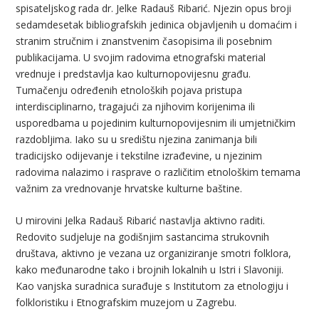
spisateljskog rada dr. Jelke Radauš Ribarić. Njezin opus broji
sedamdesetak bibliografskih jedinica objavljenih u domaćim i
stranim stručnim i znanstvenim časopisima ili posebnim
publikacijama. U svojim radovima etnografski material
vrednuje i predstavlja kao kulturnopovijesnu građu.
Tumačenju određenih etnoloških pojava pristupa
interdisciplinarno, tragajući za njihovim korijenima ili
usporedbama u pojedinim kulturnopovijesnim ili umjetničkim
razdobljima. Iako su u središtu njezina zanimanja bili
tradicijsko odijevanje i tekstilne izrađevine, u njezinim
radovima nalazimo i rasprave o različitim etnološkim temama
važnim za vrednovanje hrvatske kulturne baštine.
U mirovini Jelka Radauš Ribarić nastavlja aktivno raditi.
Redovito sudjeluje na godišnjim sastancima strukovnih
društava, aktivno je vezana uz organiziranje smotri folklora,
kako međunarodne tako i brojnih lokalnih u Istri i Slavoniji.
Kao vanjska suradnica surađuje s Institutom za etnologiju i
folkloristiku i Etnografskim muzejom u Zagrebu.