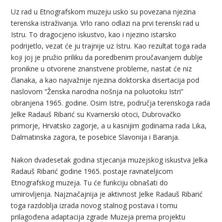
Uz rad u Etnografskom muzeju usko su povezana njezina
terenska istraživanja. Vrlo rano odlazi na prvi terenski rad u
Istru. To dragocjeno iskustvo, kao i njezino istarsko
podrijetlo, vezat će ju trajnije uz Istru. Kao rezultat toga rada
koji joj je pružio priliku da poredbenim proučavanjem dublje
pronikne u otvorene znanstvene probleme, nastat će niz
članaka, a kao najvažnije njezina doktorska disertacija pod
naslovom “Ženska narodna nošnja na poluotoku Istri”
obranjena 1965. godine. Osim Istre, područja terenskoga rada
Jelke Radauš Ribarić su Kvarnerski otoci, Dubrovačko
primorje, Hrvatsko zagorje, a u kasnijim godinama rada Lika,
Dalmatinska zagora, te posebice Slavonija i Baranja.
Nakon dvadesetak godina stjecanja muzejskog iskustva Jelka
Radauš Ribarić godine 1965. postaje ravnateljicom
Etnografskog muzeja. Tu će funkciju obnašati do
umirovljenja. Najznačajnija je aktivnost Jelke Radauš Ribarić
toga razdoblja izrada novog stalnog postava i tomu
prilagođena adaptacija zgrade Muzeja prema projektu