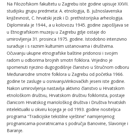
Na Filozofskom fakultetu u Zagrebu iste godine upisuje XXVII.
studijsku grupu predmeta: A. etnologija, B. južnoslavenska
književnost, C. hrvatski jezik i D. prethistorijska arheologija.
Diplomirala je 1944., a u kolovozu 1945. godine zapošljava se
u Etnografskom muzeju u Zagrebu gdje ostaje do
umirovljenja 31. prosinca 1975. godine. Istodobno intenzivno
surađuje i s raznim kulturnim ustanovama i društvima.
Očuvanju ukupne etnografske baštine pridonosi i svojim
radom u odborima brojnih smotri folklora. Vrijedno je
spomenuti njezino dugogodišnje članstvo u Stručnom odboru
Međunarodne smotre folklora u Zagrebu od početka 1966.
godine te zasluge u osnivanjuVinkovačkih jeseni iste godine.
Nakon umirovljenja nastavlja aktivno članstvo u Hrvatskom
etnološkom društvu, Hrvatskom društvu folklorista, postaje
članicom Hrvatskog mariološkog društva i Društva hrvatskih
intelektualki u okviru kojega je od 1993. godine nositeljica
programa “Tradicijske tekstilne vještine” namijenjenog
prognanicama-povratnicama s područja Banovine, Slavonije i
Baranje.