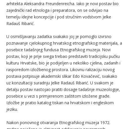
arhitekta Aleksandra Freundenreicha. Iako je novi postav bio
zajednički rad etnologa i preparatora, on se odvijao na
temelju idejne koncepcije i pod stručnim vodstvom Jelke
Radauš Ribarić.
U osmišljavanju zadatka svakako joj je pomoglo izvrsno
poznavanje cjelokupnog hrvatskog etnografskog materijala, a
posebice tadašnjeg fundusa Etnografskog muzeja. Novi
postav, koji je prije svega trebao predstaviti tradicijsku pučku
kulturu Hrvatske, bio je podijeljen u nekoliko cjelina, zadanih i
rasporedom izložbenog prostora. Likovnu ralizaciju novog
postava potpisuje akademski slikar Edo Kovačević, svakako
uz konzultaciji suradnju Jelke Radauš Ribarić. U svakom je
detalju postav nastojao pratiti dosage tadašnje muzeologije,
posebice u vezi s primjerenom zaštitom izložene građe.
Izložbe je pratio katalog tiskan na hrvatskom i engleskom
jeziku.
Nakon ponovnog otvaranja Etnografskog muzeja 1972.