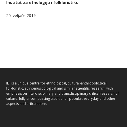
Institut za etnologiju i folkloristiku
20. veljače 2019.
IEF is a unique centre for ethnological, cultural-anthropological,
folkloristic, ethnomusicological and similar scientific research, with
emphasis on interdisciplinary and transdisciplinary critical research of
culture, fully encompassing traditional, popular, everyday and other
aspects and articulations.