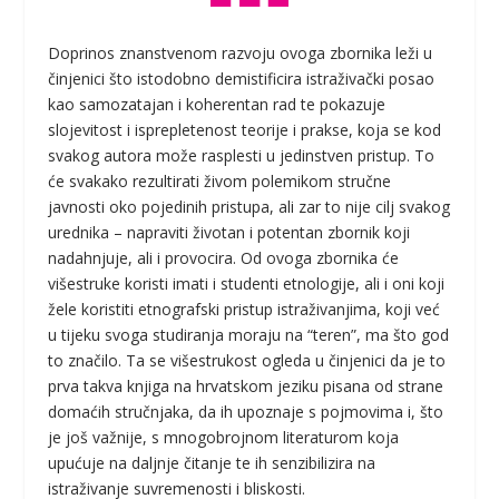
Doprinos znanstvenom razvoju ovoga zbornika leži u
činjenici što istodobno demistificira istraživački posao
kao samozatajan i koherentan rad te pokazuje
slojevitost i isprepletenost teorije i prakse, koja se kod
svakog autora može rasplesti u jedinstven pristup. To
će svakako rezultirati živom polemikom stručne
javnosti oko pojedinih pristupa, ali zar to nije cilj svakog
urednika – napraviti životan i potentan zbornik koji
nadahnjuje, ali i provocira. Od ovoga zbornika će
višestruke koristi imati i studenti etnologije, ali i oni koji
žele koristiti etnografski pristup istraživanjima, koji već
u tijeku svoga studiranja moraju na “teren”, ma što god
to značilo. Ta se višestrukost ogleda u činjenici da je to
prva takva knjiga na hrvatskom jeziku pisana od strane
domaćih stručnjaka, da ih upoznaje s pojmovima i, što
je još važnije, s mnogobrojnom literaturom koja
upućuje na daljnje čitanje te ih senzibilizira na
istraživanje suvremenosti i bliskosti.