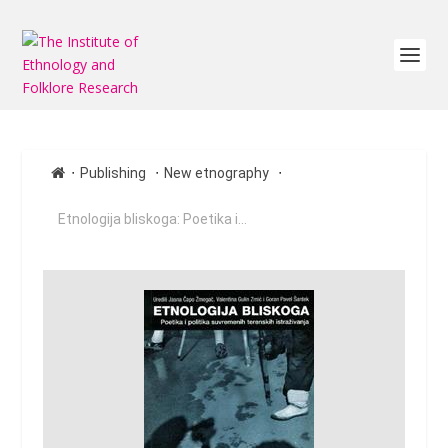
∙
∙
∙
Publishing
New etnography
Etnologija bliskoga: Poetika i...