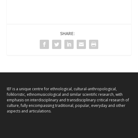
SHARE:
IEF is a unique centre for ethnological, cultural-anthropological,
folkloristic, ethnomusicological and similar scientific research, with
emphasis on interdisciplinary and transdisciplinary critical research of
culture, fully encompassing traditional, popular, everyday and other
aspects and articulations.