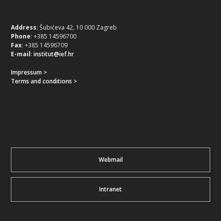
Address
: Šubićeva 42, 10 000 Zagreb
Phone
: +385 14596700
Fax
: +385 14596709
E-mail
:
institut@ief.hr
Impressum >
Terms and conditions >
Webmail
Intranet