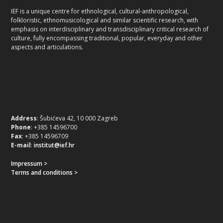
IEF is a unique centre for ethnological, cultural-anthropological,
folkloristic, ethnomusicological and similar scientific research, with
emphasis on interdisciplinary and transdisciplinary critical research of
culture, fully encompassing traditional, popular, everyday and other
aspects and articulations.
Address
: Šubićeva 42, 10 000 Zagreb
Phone
: +385 14596700
Fax
: +385 14596709
E-mail
:
institut@ief.hr
Impressum >
Terms and conditions >