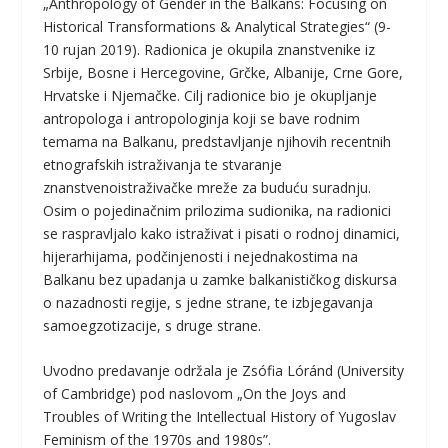
„Anthropology of Gender in the Balkans: Focusing on
Historical Transformations & Analytical Strategies“ (9-
10 rujan 2019). Radionica je okupila znanstvenike iz
Srbije, Bosne i Hercegovine, Grčke, Albanije, Crne Gore,
Hrvatske i Njemačke. Cilj radionice bio je okupljanje
antropologa i antropologinja koji se bave rodnim
temama na Balkanu, predstavljanje njihovih recentnih
etnografskih istraživanja te stvaranje
znanstvenoistraživačke mreže za buduću suradnju.
Osim o pojedinačnim prilozima sudionika, na radionici
se raspravljalo kako istraživat i pisati o rodnoj dinamici,
hijerarhijama, podčinjenosti i nejednakostima na
Balkanu bez upadanja u zamke balkanističkog diskursa
o nazadnosti regije, s jedne strane, te izbjegavanja
samoegzotizacije, s druge strane.
Uvodno predavanje održala je Zsófia Lóránd (University
of Cambridge) pod naslovom „On the Joys and
Troubles of Writing the Intellectual History of Yugoslav
Feminism of the 1970s and 1980s”.