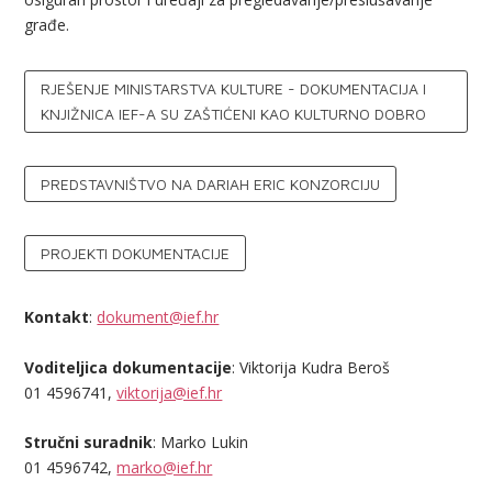
građe.
RJEŠENJE MINISTARSTVA KULTURE - DOKUMENTACIJA I
KNJIŽNICA IEF-A SU ZAŠTIĆENI KAO KULTURNO DOBRO
PREDSTAVNIŠTVO NA DARIAH ERIC KONZORCIJU
PROJEKTI DOKUMENTACIJE
Kontakt
:
dokument@ief.hr
Voditeljica dokumentacije
: Viktorija Kudra Beroš
01 4596741,
viktorija@ief.hr
Stručni suradnik
: Marko Lukin
01 4596742,
marko@ief.hr