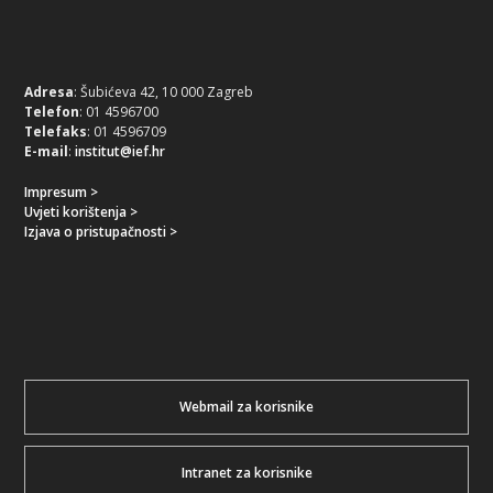
Adresa
: Šubićeva 42, 10 000 Zagreb
Telefon
: 01 4596700
Telefaks
: 01 4596709
E-mail
:
institut@ief.hr
Impresum >
Uvjeti korištenja >
Izjava o pristupačnosti >
Webmail za korisnike
Intranet za korisnike