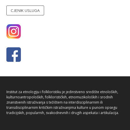
CJENIK USLUGA
Institut za etnologiju i folkloristiku je jedinstveno središte etnoloških,
kulturnoantropoloških, folklorističkih, etnomuzikoloških i srodnih
znanstvenih istraživanja s težištem na interdisciplinarnim ili
transdisciplinarnim kritičkim istraživanjima kulture u punom opsegu
tradicijskih, popularnih, svakodnevnih i drugih aspekata i artikulacija.