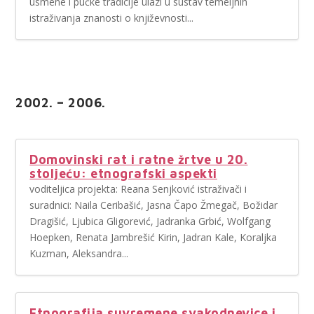
usmene i pučke tradicije ulazi u sustav temeljnih
istraživanja znanosti o književnosti...
2002. – 2006.
Domovinski rat i ratne žrtve u 20.
stoljeću: etnografski aspekti
voditeljica projekta: Reana Senjković istraživači i
suradnici: Naila Ceribašić, Jasna Čapo Žmegač, Božidar
Dragišić, Ljubica Gligorević, Jadranka Grbić, Wolfgang
Hoepken, Renata Jambrešić Kirin, Jadran Kale, Koraljka
Kuzman, Aleksandra...
Etnografija suvremene svakodnevice i