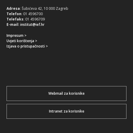
Adresa
: Šubićeva 42, 10 000 Zagreb
Telefon
: 01 4596700
Telefaks
: 01 4596709
E-mail
:
institut@ief.hr
Impresum >
Uvjeti korištenja >
Izjava o pristupačnosti >
Webmail za korisnike
Intranet za korisnike