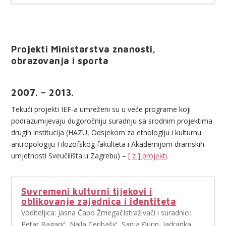
Projekti Ministarstva znanosti,
obrazovanja i sporta
2007. – 2013.
Tekući projekti IEF-a umreženi su u veće programe koji
podrazumijevaju dugoročniju suradnju sa srodnim projektima
drugih institucija (HAZU, Odsjekom za etnologiju i kulturnu
antropologiju Filozofskog fakulteta i Akademijom dramskih
umjetnosti Sveučilišta u Zagrebu) –
[ z ] projekti
.
Suvremeni kulturni tijekovi i
oblikovanje zajednica i identiteta
Voditeljica: Jasna Čapo ŽmegačIstraživači i suradnici:
Petar Bagarić, Naila Ceribašić, Sanja Đurin, Jadranka