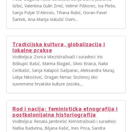
Grbić, Valentina Gulin Zrnić, Velimir Piškorec, Iva Pleše,
Sanja Puljar D'Alessio, Tihana Rubić, Goran-Pavel
Šantek, Ana-Marija Vukušić Ovim...
Tradicijska kultura, globalizacija i
lokalne prakse
Voditeljica: Zorica VitezIstraživači i suradnici: Iris
Biškupić-Bašić, Marina Blagaić, Silvio Braica, Naila
Ceribašić, Sanja Kalapoš Gašparac, Aleksandra Muraj,
Lidija Nikočević, Dragan Nimac Složenoj slici
suvremene hrvatske kulture (visoke,...
Rod i nacija: feministička etnografija i
postkolonijalna historiografija
Voditeljica: Renata Jambrešić KirinIstraživači i suradnici:
Natka Badurina, Biljana Kašić, Ines Prica, Sandra