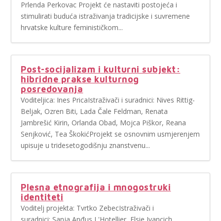
Prlenda Perkovac Projekt će nastaviti postojeća i
stimulirati buduća istraživanja tradicijske i suvremene
hrvatske kulture feminističkom...
Post-socijalizam i kulturni subjekt:
hibridne prakse kulturnog
posredovanja
Voditeljica: Ines PricaIstraživači i suradnici: Nives Rittig-
Beljak, Ozren Biti, Lada Čale Feldman, Renata
Jambrešić Kirin, Orlanda Obad, Mojca Piškor, Reana
Senjković, Tea ŠkokićProjekt se osnovnim usmjerenjem
upisuje u tridesetogodišnju znanstvenu...
Plesna etnografija i mnogostruki
identiteti
Voditelj projekta: Tvrtko ZebecIstraživači i
suradnici: Sanja Anđus L'Hotellier, Elsie Ivancich