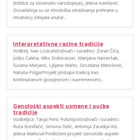
(Inštitut za slovensko narodopisje), Jelena Ivanišević
Dosadašnja su se etnološka istraživanja prehrane u
Hrvatskoj odvijala unutar...
Interpretativne razine tradicije
Voditelj: Ivan LozicaIstraživači i suradnici: Zoran Čiča,
Joško Ćaleta, Vilko Endstrasser, Marijana Hameršak,
Suzana Marjanić, Ljiljana Marks, Grozdana Marošević,
Nataša PolgarProjekt pristupa tradiciji kao
kontinuiranom (povijesnom i suvremenom)...
Genološki aspekti usmene i pučke
tradicije
Voditeljica: Tanja Perić-PolonijoIstraživači i suradnici:
Ruža Bonifačić, Simona Delić, Antonija Zaradija-Kiš,
Jelena MarkovićPredloženi projekt Genološki aspekti