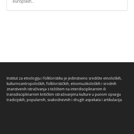
europskih...
Institut za etnologiju i folkloristiku je jedinstveno središte etnoloških,
kulturnoantropoloških, folklorističkih, etnomuzikoloških i srodnih
znanstvenih istraživanja s težištem na interdisciplinarnim ili
transdisciplinarnim kritičkim istraživanjima kulture u punom opsegu
tradicijskih, popularnih, svakodnevnih i drugih aspekata i artikulacija.