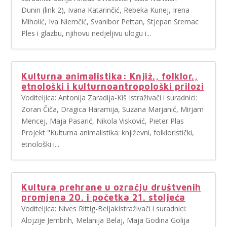
Dunin (link 2), Ivana Katarinčić, Rebeka Kunej, Irena
Miholić, Iva Niemčić, Svanibor Pettan, Stjepan Sremac
Ples i glazbu, njihovu nedjeljivu ulogu i...
Kulturna animalistika: Knjiž., folklor.,
etnološki i kulturnoantropološki prilozi
Voditeljica: Antonija Zaradija-Kiš Istraživači i suradnici:
Zoran Čiča, Dragica Haramija, Suzana Marjanić, Mirjam
Mencej, Maja Pasarić, Nikola Visković, Pieter Plas
Projekt "Kulturna animalistika: književni, folkloristički,
etnološki i...
Kultura prehrane u ozračju društvenih
promjena 20. i početka 21. stoljeća
Voditeljica: Nives Rittig-BeljakIstraživači i suradnici:
Alojzije Jembrih, Melanija Belaj, Maja Godina Golija