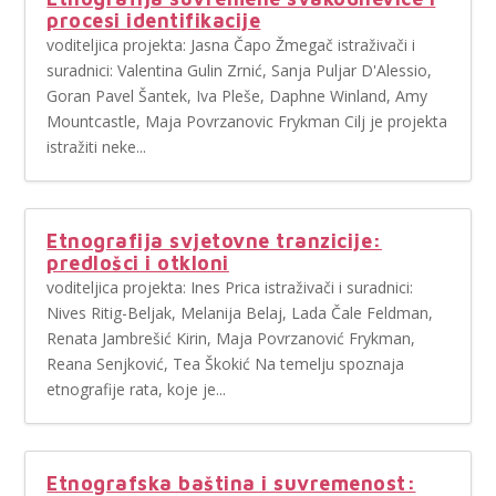
procesi identifikacije
voditeljica projekta: Jasna Čapo Žmegač istraživači i
suradnici: Valentina Gulin Zrnić, Sanja Puljar D'Alessio,
Goran Pavel Šantek, Iva Pleše, Daphne Winland, Amy
Mountcastle, Maja Povrzanovic Frykman Cilj je projekta
istražiti neke...
Etnografija svjetovne tranzicije:
predlošci i otkloni
voditeljica projekta: Ines Prica istraživači i suradnici:
Nives Ritig-Beljak, Melanija Belaj, Lada Čale Feldman,
Renata Jambrešić Kirin, Maja Povrzanović Frykman,
Reana Senjković, Tea Škokić Na temelju spoznaja
etnografije rata, koje je...
Etnografska baština i suvremenost: