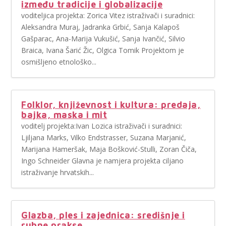
između tradicije i globalizacije
voditeljica projekta: Zorica Vitez istraživači i suradnici:
Aleksandra Muraj, Jadranka Grbić, Sanja Kalapoš
Gašparac, Ana-Marija Vukušić, Sanja Ivančić, Silvio
Braica, Ivana Šarić Žic, Olgica Tomik Projektom je
osmišljeno etnološko...
Folklor, književnost i kultura: predaja,
bajka, maska i mit
voditelj projekta:Ivan Lozica istraživači i suradnici:
Ljiljana Marks, Vilko Endstrasser, Suzana Marjanić,
Marijana Hameršak, Maja Bošković-Stulli, Zoran Čiča,
Ingo Schneider Glavna je namjera projekta ciljano
istraživanje hrvatskih...
Glazba, ples i zajednica: središnje i
rubne prakse