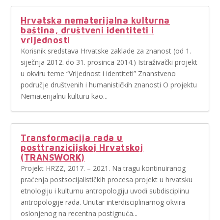
Hrvatska nematerijalna kulturna
baština, društveni identiteti i
vrijednosti
Korisnik sredstava Hrvatske zaklade za znanost (od 1.
siječnja 2012. do 31. prosinca 2014.) Istraživački projekt
u okviru teme “Vrijednost i identiteti” Znanstveno
područje društvenih i humanističkih znanosti O projektu
Nematerijalnu kulturu kao...
Transformacija rada u
posttranzicijskoj Hrvatskoj
(TRANSWORK)
Projekt HRZZ, 2017. – 2021. Na tragu kontinuiranog
praćenja postsocijalističkih procesa projekt u hrvatsku
etnologiju i kulturnu antropologiju uvodi subdisciplinu
antropologije rada. Unutar interdisciplinarnog okvira
oslonjenog na recentna postignuća...