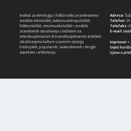
Institut za etnologiju i folkloristiku je jedinstveno
Adresa
: Šu
središte etnoloških, kulturnoantropoloških,
Telefon
: 0
folklorističkih, etnomuzikoloških i srodnih
Telefaks
: 
znanstvenih istraživanja s težištem na
E-mail
:
inst
interdisciplinarnim ili transdisciplinarnim kritičkim
istraživanjima kulture u punom opsegu
Impresum >
tradicijskih, popularnih, svakodnevnih i drugih
Uvjeti korišt
aspekata i artikulacija.
Izjava o pris