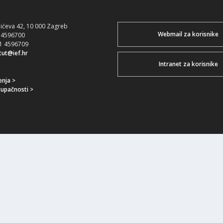
bićeva 42, 10 000 Zagreb
Webmail za korisnike
1 4596700
01 4596709
itut@ief.hr
Intranet za korisnike
enja >
tupačnosti >