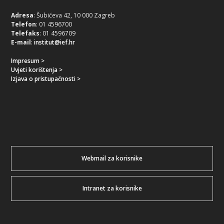
Adresa
: Šubićeva 42, 10 000 Zagreb
Telefon
: 01 4596700
Telefaks
: 01 4596709
E-mail
:
institut@ief.hr
Impresum >
Uvjeti korištenja >
Izjava o pristupačnosti >
Webmail za korisnike
Intranet za korisnike