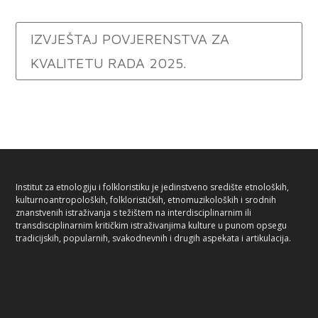
IZVJEŠTAJ POVJERENSTVA ZA
KVALITETU RADA 2025.
Institut za etnologiju i folkloristiku je jedinstveno središte etnoloških,
kulturnoantropoloških, folklorističkih, etnomuzikoloških i srodnih
znanstvenih istraživanja s težištem na interdisciplinarnim ili
transdisciplinarnim kritičkim istraživanjima kulture u punom opsegu
tradicijskih, popularnih, svakodnevnih i drugih aspekata i artikulacija.