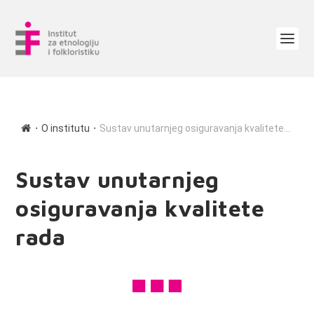
∙
∙
O institutu
Sustav unutarnjeg osiguravanja kvalitete...
Sustav unutarnjeg
osiguravanja kvalitete
rada