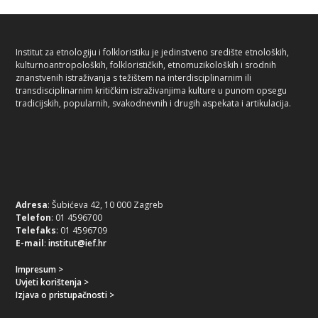
Institut za etnologiju i folkloristiku je jedinstveno središte etnoloških,
kulturnoantropoloških, folklorističkih, etnomuzikoloških i srodnih
znanstvenih istraživanja s težištem na interdisciplinarnim ili
transdisciplinarnim kritičkim istraživanjima kulture u punom opsegu
tradicijskih, popularnih, svakodnevnih i drugih aspekata i artikulacija.
Adresa
: Šubićeva 42, 10 000 Zagreb
Telefon
: 01 4596700
Telefaks
: 01 4596709
E-mail
:
institut@ief.hr
Impresum >
Uvjeti korištenja >
Izjava o pristupačnosti >