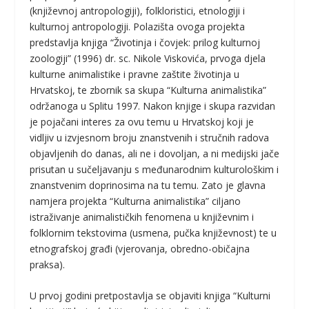
(književnoj antropologiji), folkloristici, etnologiji i
kulturnoj antropologiji. Polazišta ovoga projekta
predstavlja knjiga “Životinja i čovjek: prilog kulturnoj
zoologiji” (1996) dr. sc. Nikole Viskovića, prvoga djela
kulturne animalistike i pravne zaštite životinja u
Hrvatskoj, te zbornik sa skupa “Kulturna animalistika”
održanoga u Splitu 1997. Nakon knjige i skupa razvidan
je pojačani interes za ovu temu u Hrvatskoj koji je
vidljiv u izvjesnom broju znanstvenih i stručnih radova
objavljenih do danas, ali ne i dovoljan, a ni medijski jače
prisutan u sučeljavanju s međunarodnim kulturološkim i
znanstvenim doprinosima na tu temu. Zato je glavna
namjera projekta “Kulturna animalistika” ciljano
istraživanje animalističkih fenomena u književnim i
folklornim tekstovima (usmena, pučka književnost) te u
etnografskoj građi (vjerovanja, obredno-običajna
praksa).
U prvoj godini pretpostavlja se objaviti knjiga “Kulturni