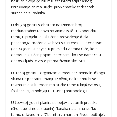
bestijarij” koja će biti rezultat interdisciplinarnog
istraživanja animalističke problematike tridesetak
suradnica/suradnika.
U drugoj godini s obzirom na izniman broj
međunarodnih radova na animalističku i zooetičku
temu, u projekt je uključeno prevođenje djela
posebnoga značenja za hrvatski interes – “Speciesism”
(2004) Joan Dunayer, u prijevodu Zorana Čiče, koja
obrađuje ključan pojam “specizam” koji se nameće u
odnosu ljudske vrste prema životinjskoj vrsti.
U trećoj godini – organizacija međunar. animalističkoga
skupa uz popratnu manju izložbu, na kojemu bi se
razmatrale kulturnoanimalističke teme u književnosti,
folkloristici, etnologiji i kulturnoj antropologiji.
U četvrtoj godini planira se objaviti zbornik pretiska
(široj publici nedostupnih) članaka na animalističku
temu, uglavnom iz “Zbornika za narodni život i običaje”.