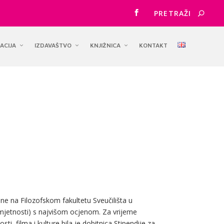
ACIJA
IZDAVAŠTVO
KNJIŽNICA
KONTAKT
ine na Filozofskom fakultetu Sveučilišta u
mjetnosti) s najvišom ocjenom. Za vrijeme
i, filma i kulture bila je dobitnica Stipendije za