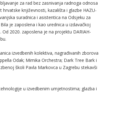
bljavanje za rad bez zasnivanja radnoga odnosa
 hrvatske književnosti, kazališta i glazbe HAZU-
 vanjska suradnica i asistentica na Odsjeku za
. Bila je zaposlena i kao urednica u izdavačkoj
n. Od 2020. zaposlena je na projektu DARIAH-
ebu.
lanica izvedbenih kolektiva, nagrađivanih zborova
pella Odak; Mimika Orchestra; Dark Tree Bark i
lazbenoj školi Pavla Markovca u Zagrebu stekavši
 tehnologije u izvedbenim umjetnostima; glazba i