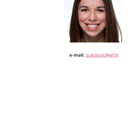
e-mail:
zugicboric@ief.hr