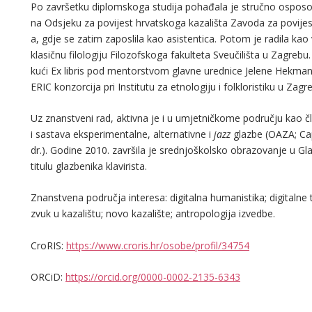
Po završetku diplomskoga studija pohađala je stručno osposo
na Odsjeku za povijest hrvatskoga kazališta Zavoda za povijest
a, gdje se zatim zaposlila kao asistentica. Potom je radila kao
klasičnu filologiju Filozofskoga fakulteta Sveučilišta u Zagrebu
kući Ex libris pod mentorstvom glavne urednice Jelene Hekma
ERIC konzorcija pri Institutu za etnologiju i folkloristiku u Zagr
Uz znanstveni rad, aktivna je i u umjetničkome području kao č
i sastava eksperimentalne, alternativne i
jazz
glazbe (OAZA; Cap
dr.). Godine 2010. završila je srednjoškolsko obrazovanje u G
titulu glazbenika klavirista.
Znanstvena područja interesa: digitalna humanistika; digitalne
zvuk u kazalištu; novo kazalište; antropologija izvedbe.
CroRIS:
https://www.croris.hr/osobe/profil/34754
ORCiD:
https://orcid.org/0000-0002-2135-6343