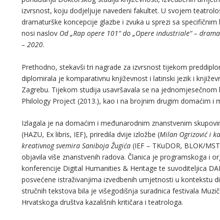
izvrsnost, koju dodjeljuje navedeni fakultet. U svojem teatrol
dramaturške koncepcije glazbe i zvuka u sprezi sa specifičnim
nosi naslov
Od „Rap opere 101“ do „Opere industriale“ – dramat
– 2020
.
Prethodno, stekavši tri nagrade za izvrsnost tijekom preddipl
diplomirala je komparativnu književnost i latinski jezik i knjiž
Zagrebu. Tijekom studija usavršavala se na jednomjesečnom 
Philology Project (2013.), kao i na brojnim drugim domaćim 
Izlagala je na domaćim i međunarodnim znanstvenim skupovima,
(HAZU, Ex libris, IEF), priredila dvije izložbe (
Milan Ogrizović i ka
kreativnog svemira Saniboja Žugića
(IEF – TKuDOR, BLOK/MST, 
objavila više znanstvenih radova. Članica je programskoga i
konferencije Digital Humanities & Heritage te suvoditeljica 
posvećene istraživanjima izvedbenih umjetnosti u kontekstu di
stručnih tekstova bila je višegodišnja suradnica festivala Muzič
Hrvatskoga društva kazališnih kritičara i teatrologa.