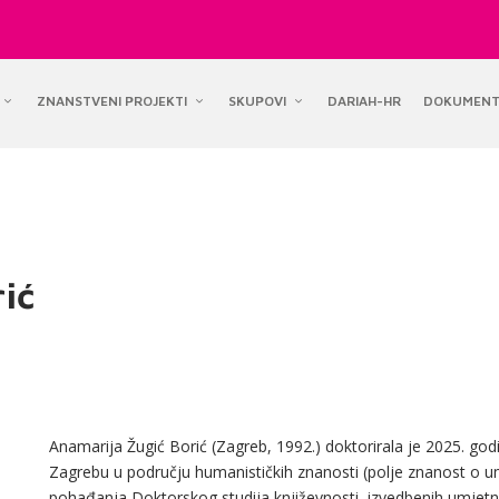
ZNANSTVENI PROJEKTI
SKUPOVI
DARIAH-HR
DOKUMENT
ić
Anamarija Žugić Borić (Zagreb, 1992.) doktorirala je 2025. god
Zagrebu u području humanističkih znanosti (polje znanost o u
pohađanja Doktorskog studija književnosti, izvedbenih umjetnost