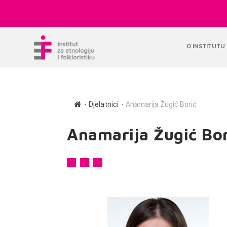
O INSTITUTU
∙
∙
Djelatnici
Anamarija Žugić Borić
Anamarija Žugić Bor