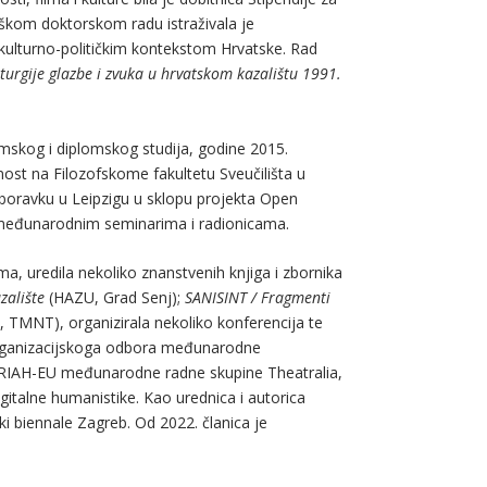
oškom doktorskom radu istraživala je
 kulturno-političkim kontekstom Hrvatske. Rad
urgije glazbe i zvuka u hrvatskom kazalištu 1991.
omskog i diplomskog studija, godine 2015.
evnost na Filozofskome fakultetu Sveučilišta u
boravku u Leipzigu u sklopu projekta Open
i međunarodnim seminarima i radionicama.
 uredila nekoliko znanstvenih knjiga i zbornika
zalište
(HAZU, Grad Senj);
SANISINT / Fragmenti
TMNT), organizirala nekoliko konferencija te
 organizacijskoga odbora međunarodne
DARIAH-EU međunarodne radne skupine Theatralia,
gitalne humanistike. Kao urednica i autorica
ki biennale Zagreb. Od 2022. članica je