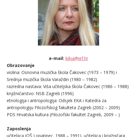
e-mail:
lidija@ief.hr
Obrazovanje
violina: Osnovna muzička škola Čakovec (1973 – 1979) i
Srednja muzička škola Varaždin (1980 – 1982)
razredna nastava: Viša učiteljska škola Čakovec (1986 – 1988)
knjižničarstvo: NSB Zagreb (1996)
etnologija i antropologija: Odsjek EKA i Katedra za
antropologiju Filozofskog fakulteta Zagreb (2002 – 2009)
PDS Hrvatska kultura (Filozofski fakultet Zagreb, 2009 – )
Zaposlenja
učiteljica (OŠ Lopatinec, 1988 – 1991), učiteljica i knjižničara