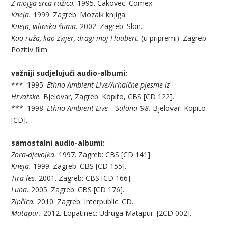
Z mojga srca ružica.
1995. Čakovec: Comex.
Kneja.
1999. Zagreb: Mozaik knjiga.
Kneja, vilinska šuma.
2002. Zagreb: Slon.
Kao ruža, kao zvijer, dragi moj Flaubert.
(u pripremi). Zagreb:
Pozitiv film.
važniji sudjelujući audio-albumi:
***. 1995.
Ethno Ambient Live/Arhaične pjesme iz
Hrvatske.
Bjelovar, Zagreb: Kopito, CBS [CD 122].
***. 1998.
Ethno Ambient Live – Salona ‘98.
Bjelovar: Kopito
[CD].
samostalni audio-albumi:
Zora-djevojka.
1997. Zagreb: CBS [CD 141].
Kneja.
1999. Zagreb: CBS [CD 155].
Tira les.
2001. Zagreb: CBS [CD 166].
Luna.
2005. Zagreb: CBS [CD 176].
Zipčica.
2010. Zagreb: Interpublic. CD.
Matapur.
2012. Lopatinec: Udruga Matapur. [2CD 002].