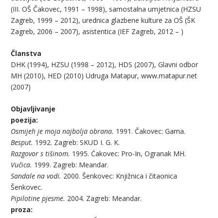
(III. OŠ Čakovec, 1991 – 1998), samostalna umjetnica (HZSU
Zagreb, 1999 – 2012), urednica glazbene kulture za OŠ (ŠK
Zagreb, 2006 – 2007), asistentica (IEF Zagreb, 2012 – )
Članstva
DHK (1994), HZSU (1998 – 2012), HDS (2007), Glavni odbor
MH (2010), HED (2010) Udruga Matapur, www.matapur.net
(2007)
Objavljivanje
poezija:
Osmijeh je moja najbolja obrana.
1991. Čakovec: Gama.
Besput.
1992. Zagreb: SKUD I. G. K.
Razgovor s tišinom.
1995. Ćakovec: Pro-In, Ogranak MH.
Vučica.
1999. Zagreb: Meandar.
Sandale na vodi.
2000. Šenkovec: Knjižnica i čitaonica
Šenkovec.
Pipilotine pjesme.
2004. Zagreb: Meandar.
proza: