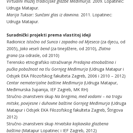
Virtualni muzej tradicijske glazbe Međimurja.
2009. Lopatinec:
Udruga Matapur.
Marija Tuksar: Sunčani glas iz davnina.
2011. Lopatinec:
Udruga Matapur.
Suradnički projekti prema vlastitoj ideji
Radionice
Istočno od Sunca i zapadno od Mjeseca
(za djecu, od
2005),
Jako veseli bend
(za tinejdžere, od 2010),
Zlatna
grana
(za odrasle, od 2010)
Terensko etnografsko istraživanje
Predajna etnobaština i
pučka pobožnost na tlu Gornjeg Međimurja
(Udruga Matapur i
Odsjek EKA Filozofskog fakulteta Zagreb, 2006 i 2010 – 2012)
Centar nematerijalne baštine Međimurja
(Udruga Matapur,
Međimurska županija, IEF Zagreb, MK RH)
Stručno-znanstveni skup
Na bregima, med vodami – na tragu
mitske, povijesne i duhovne baštine Gornjeg Međimurja
(Udruga
Matapur i Odsjek EKA Filozofskog fakulteta Zagreb, Štrigova
2012)
Stručno-znanstveni skup
Hrvatska kajkavska glazbena
baština
(Matapur Lopatinec i IEF Zagreb, 2012)