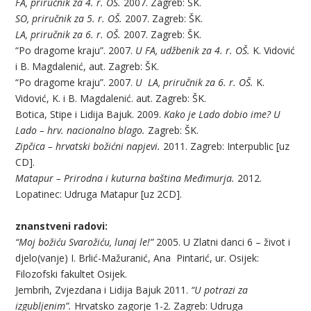
FA, priručnik za 4. r. OŠ.
2007. Zagreb: ŠK.
SO, priručnik za 5. r. OŠ.
2007. Zagreb: ŠK.
LA, priručnik za 6. r. OŠ.
2007. Zagreb: ŠK.
“Po dragome kraju”. 2007.
U FA, udžbenik za 4. r. OŠ.
K. Vidović
i B. Magdalenić, aut. Zagreb: ŠK.
“Po dragome kraju”. 2007.
U LA, priručnik za 6. r. OŠ.
K.
Vidović, K. i B. Magdalenić. aut. Zagreb: ŠK.
Botica, Stipe i Lidija Bajuk. 2009.
Kako je Lado dobio ime? U
Lado – hrv. nacionalno blago.
Zagreb: ŠK.
Zipčica – hrvatski božićni napjevi.
2011. Zagreb: Interpublic [uz
CD].
Matapur – Prirodna i kuturna baština Međimurja.
2012.
Lopatinec: Udruga Matapur [uz 2CD].
znanstveni radovi:
“Moj božiću Svarožiću, lunaj le!”
2005. U Zlatni danci 6 – život i
djelo(vanje) I. Brlić-Mažuranić, Ana Pintarić, ur. Osijek:
Filozofski fakultet Osijek.
Jembrih, Zvjezdana i Lidija Bajuk 2011.
“U potrazi za
izgubljenim”.
Hrvatsko zagorje 1-2. Zagreb: Udruga