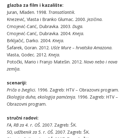
glazba za film i kazalište:
Juran, Mladen. 1998.
Transatlantik.
Knezević, Vlasta i Branko Glumac. 2000.
Jezičina.
Crnojević-Carić, Dubravka. 2003.
Duga.
Crnojević-Carić, Dubravka. 2004.
Kneja.
Brkljačić, Darko. 2004.
Kneja.
Šafarek, Goran. 2012.
Ušće Mure – hrvatska Amazona.
Vlasta, Godec. 2012.
Kneja.
Potočki, Mario i Franjo Matešin. 2012.
Novo nebo i nova
zemlja.
scenariji:
Priča o žveglici.
1996. Zagreb: HTV – Obrazovni program.
Ekologija duha, ekologija pamćenja.
1996. Zagreb: HTV –
Obrazovni program.
stručni radovi:
FA, RB za 4. r. OŠ.
2007. Zagreb: ŠK.
SO, udžbenik za 5. r. OŠ.
2007. Zagreb: ŠK.