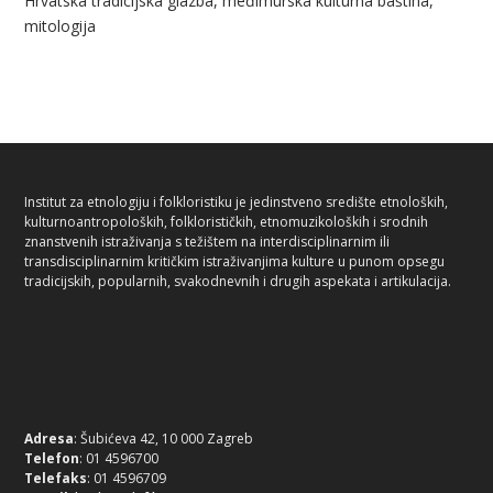
Hrvatska tradicijska glazba, međimurska kulturna baština,
mitologija
Institut za etnologiju i folkloristiku je jedinstveno središte etnoloških,
kulturnoantropoloških, folklorističkih, etnomuzikoloških i srodnih
znanstvenih istraživanja s težištem na interdisciplinarnim ili
transdisciplinarnim kritičkim istraživanjima kulture u punom opsegu
tradicijskih, popularnih, svakodnevnih i drugih aspekata i artikulacija.
Adresa
: Šubićeva 42, 10 000 Zagreb
Telefon
: 01 4596700
Telefaks
: 01 4596709