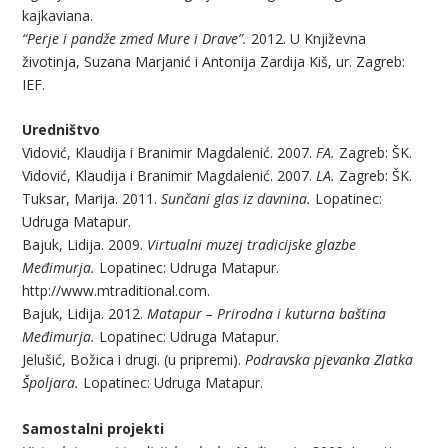
kajkaviana.
“Perje i pandže zmed Mure i Drave”.
2012. U Književna
životinja, Suzana Marjanić i Antonija Zardija Kiš, ur. Zagreb:
IEF.
Uredništvo
Vidović, Klaudija i Branimir Magdalenić. 2007.
FA.
Zagreb: ŠK.
Vidović, Klaudija i Branimir Magdalenić. 2007.
LA.
Zagreb: ŠK.
Tuksar, Marija. 2011.
Sunčani glas iz davnina.
Lopatinec:
Udruga Matapur.
Bajuk, Lidija. 2009.
Virtualni muzej tradicijske glazbe
Međimurja.
Lopatinec: Udruga Matapur.
http://www.mtraditional.com.
Bajuk, Lidija. 2012.
Matapur – Prirodna i kuturna baština
Međimurja.
Lopatinec: Udruga Matapur.
Jelušić, Božica i drugi. (u pripremi).
Podravska pjevanka Zlatka
Špoljara.
Lopatinec: Udruga Matapur.
Samostalni projekti