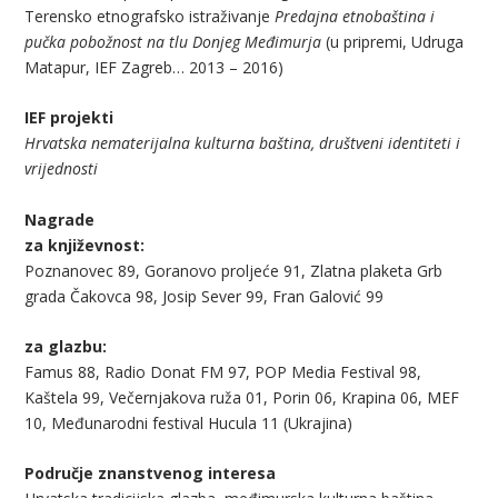
Terensko etnografsko istraživanje
Predajna etnobaština i
pučka pobožnost na tlu Donjeg Međimurja
(u pripremi, Udruga
Matapur, IEF Zagreb… 2013 – 2016)
IEF projekti
Hrvatska nematerijalna kulturna baština, društveni identiteti i
vrijednosti
Nagrade
za književnost:
Poznanovec 89, Goranovo proljeće 91, Zlatna plaketa Grb
grada Čakovca 98, Josip Sever 99, Fran Galović 99
za glazbu:
Famus 88, Radio Donat FM 97, POP Media Festival 98,
Kaštela 99, Večernjakova ruža 01, Porin 06, Krapina 06, MEF
10, Međunarodni festival Hucula 11 (Ukrajina)
Područje znanstvenog interesa