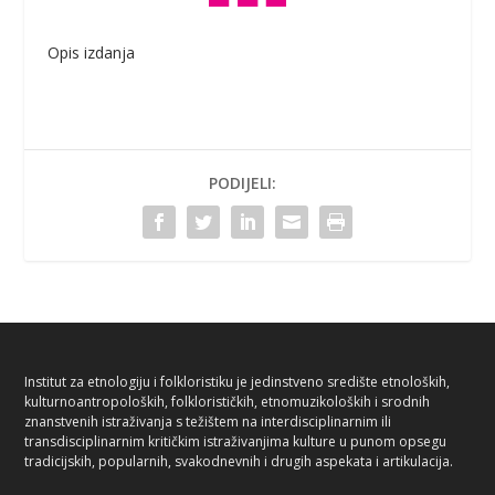
Opis izdanja
PODIJELI:
Institut za etnologiju i folkloristiku je jedinstveno središte etnoloških,
kulturnoantropoloških, folklorističkih, etnomuzikoloških i srodnih
znanstvenih istraživanja s težištem na interdisciplinarnim ili
transdisciplinarnim kritičkim istraživanjima kulture u punom opsegu
tradicijskih, popularnih, svakodnevnih i drugih aspekata i artikulacija.