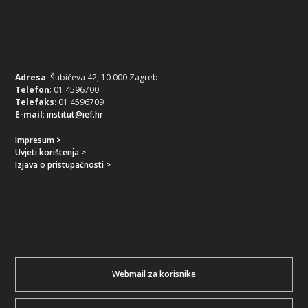
Adresa
: Šubićeva 42, 10 000 Zagreb
Telefon
: 01 4596700
Telefaks
: 01 4596709
E-mail
:
institut@ief.hr
Impresum >
Uvjeti korištenja >
Izjava o pristupačnosti >
Webmail za korisnike