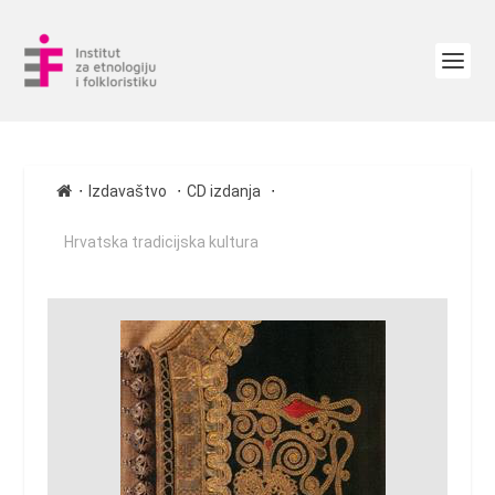
∙
∙
∙
Izdavaštvo
CD izdanja
Hrvatska tradicijska kultura