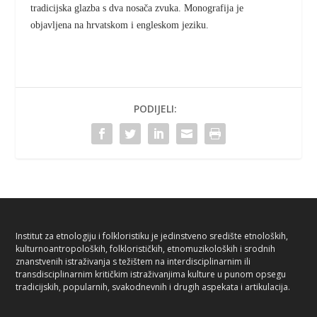
tradicijska glazba s dva nosača zvuka. Monografija je
objavljena na hrvatskom i engleskom jeziku.
PODIJELI:
Institut za etnologiju i folkloristiku je jedinstveno središte etnoloških,
kulturnoantropoloških, folklorističkih, etnomuzikoloških i srodnih
znanstvenih istraživanja s težištem na interdisciplinarnim ili
transdisciplinarnim kritičkim istraživanjima kulture u punom opsegu
tradicijskih, popularnih, svakodnevnih i drugih aspekata i artikulacija.