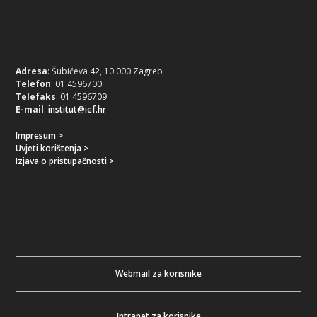
Adresa
: Šubićeva 42, 10 000 Zagreb
Telefon
: 01 4596700
Telefaks
: 01 4596709
E-mail
:
institut@ief.hr
Impresum >
Uvjeti korištenja >
Izjava o pristupačnosti >
Webmail za korisnike
Intranet za korisnike