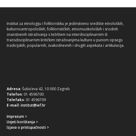
Institut za etnologiju i folkloristiku je jedinstveno središte etnoloških,
kulturnoantropoloških, folklorističkih, etnomuzikoloških i srodnih
znanstvenih istraživanja s težištem na interdisciplinarnim ili
transdisciplinarnim kritičkim istraživanjima kulture u punom opsegu
tradicijskih, popularnih, svakodnevnih i drugih aspekata i artikulacija.
Adresa
: Šubićeva 42, 10 000 Zagreb
Telefon
: 01 4596700
Telefaks
: 01 4596709
E-mail
:
institut@ief.hr
Impresum >
Uvjeti korištenja >
Izjava o pristupačnosti >