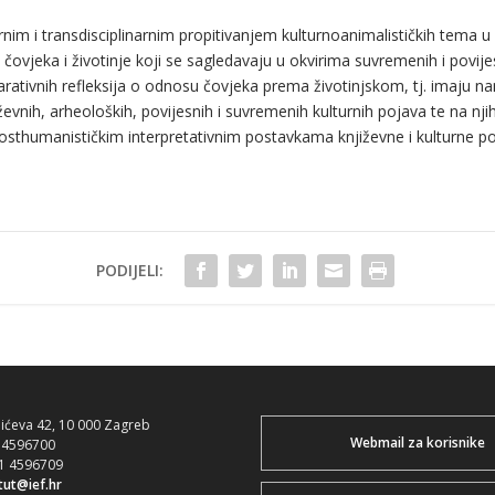
rnim i transdisciplinarnim propitivanjem kulturnoanimalističkih tema u knj
 čovjeka i životinje koji se sagledavaju u okvirima suvremenih i povijes
rativnih refleksija o odnosu čovjeka prema životinjskom, tj. imaju na
jiževnih, arheoloških, povijesnih i suvremenih kulturnih pojava te na nji
sthumanističkim interpretativnim postavkama književne i kulturne pov
PODIJELI:
bićeva 42, 10 000 Zagreb
Webmail za korisnike
1 4596700
01 4596709
itut@ief.hr