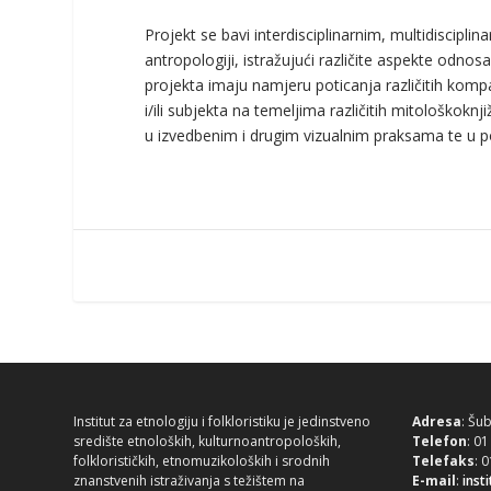
Projekt se bavi interdisciplinarnim, multidisciplina
antropologiji, istražujući različite aspekte odnosa
projekta imaju namjeru poticanja različitih kompa
i/ili subjekta na temeljima različitih mitološkokn
u izvedbenim i drugim vizualnim praksama te u po
Institut za etnologiju i folkloristiku je jedinstveno
Adresa
: Šu
središte etnoloških, kulturnoantropoloških,
Telefon
: 0
folklorističkih, etnomuzikoloških i srodnih
Telefaks
: 
znanstvenih istraživanja s težištem na
E-mail
:
inst