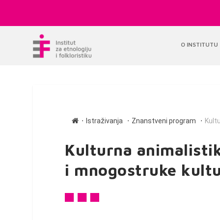
O INSTITUTU
∙
∙
∙
Istraživanja
Znanstveni program
Kultu
Kulturna animalistik
i mnogostruke kult