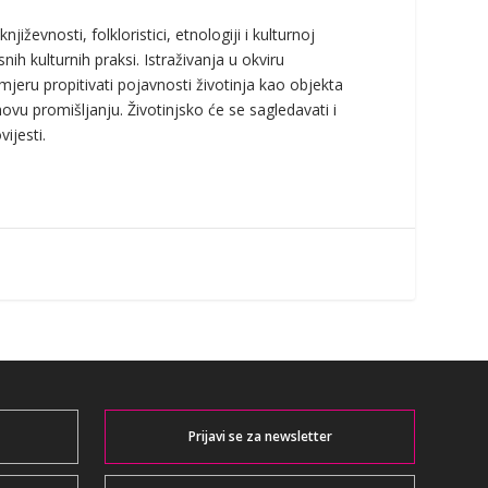
iževnosti, folkloristici, etnologiji i kulturnoj
nih kulturnih praksi. Istraživanja u okviru
mjeru propitivati pojavnosti životinja kao objekta
hovu promišljanju. Životinjsko će se sagledavati i
ijesti.
Prijavi se za newsletter