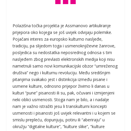
Polazišna točka projekta je Assmanovo artikuliranje
prijepora oko kojega se još uvijek odvijaju polemike.
Pojačani interes za europsko kulturno nasljeđe,
tradiciju, pa slijedom toga i usmenoknjiževne žanrove,
posljedica su nedostatka neposrednog odnosa s tim
nasljeđem zbog prevlasti elektronskih medija koji nisu
nametnuli samo novi komunikacijski obzor “umreženog
društva” nego i kulturnu revoluciju. Među središnjim
pitanjima svakako jest i distinkcija između pisane i
usmene kulture, odnosno prijepor živimo li danas u
kulturi “pune” pisanosti ili su, pak, očuvani i izmijenjeni
neki oblici usmenosti. Stoga nam je bilo, a i nadalje
nam je važno istražiti jesu li transkulturni koncepti
usmenosti i pisanosti još uvijek relevantni i u kojem se
smislu prepleću, dopunjuju, potiru ili “aberiraju” u
okružju “digitalne kulture”, “kulture slike”, “kulture