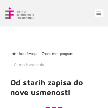
∙
∙
∙
Istraživanja
Znanstveni program
Od starih zapisa do...
Od starih zapisa do
nove usmenosti