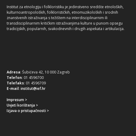
Institut za etnologiju i folkloristiku je jedinstveno središte etnoloških,
kulturnoantropoloških, folklorističkih, etnomuzikoloških i srodnih
znanstvenih istraživanja s težištem na interdisciplinarnim ili
transdisciplinarnim kritičkim istraživanjima kulture u punom opsegu
tradicijskih, popularnih, svakodnevnih i drugih aspekata i artikulacija.
Adresa
: Šubićeva 42, 10 000 Zagreb
Telefon
: 01 4596700
Telefaks
: 01 4596709
E-mail
:
institut@ief.hr
Impresum >
Uvjeti korištenja >
Izjava o pristupačnosti >