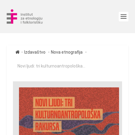
∙
∙
∙
Izdavaštvo
Nova etnografija
Novi ljudi: tri kulturnoantropološka...