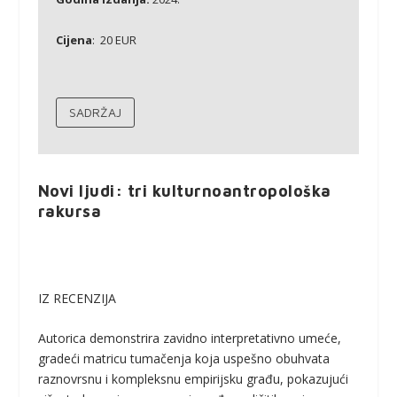
Cijena
: 20 EUR
SADRŽAJ
Novi ljudi: tri kulturnoantropološka
rakursa
IZ RECENZIJA
Autorica demonstrira zavidno interpretativno umeće,
gradeći matricu tumačenja koja uspešno obuhvata
raznovrsnu i kompleksnu empirijsku građu, pokazujući