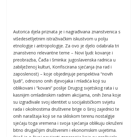
Autorica djela priznata je i nagrađivana znanstvenica s
višedesetljetnim istraživačkim iskustvom u polju
etnologije i antropologije. Za ovo je djelo odabrala tri
znanstveno relevantne teme – Novi ljudi: kovanje i
preobrazba, Čađa i šminka: jugoslavenska radnica u
zabilježenoj kulturi, Konfiscirana sjećanja (na rad i
zaposlenost) – koje objedinjuje perspektiva “novih
ljudi”, odnosno onih djevojaka i mladića koji su
oblikovani i “kovani” poslije Drugog svjetskog rata i u
kasnijim omladinskim radnim akcijama, onih žena koje
su izgrađivale svoj identitet u socijalističkom svijetu
rada i okolnostima društvene brige o široj zajednici te
onih naraštaja koji se na skliskom terenu nostalgije
sjećaju toga vremena i svoja sjećanja oblikuju okruženi
bitno drugačijim društvenim i ekonomskim uvjetima.