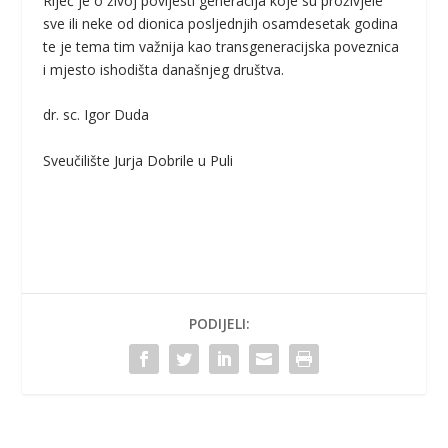
Riječ je o živoj povijesti generacija koje su proživjele
sve ili neke od dionica posljednjih osamdesetak godina
te je tema tim važnija kao transgeneracijska poveznica
i mjesto ishodišta današnjeg društva.
dr. sc. Igor Duda
Sveučilište Jurja Dobrile u Puli
PODIJELI: