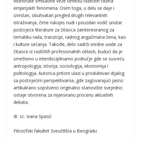
višestruke smisaone veze između različitih razina
empirijskih fenomena. Osim toga, u delu se daje i
izvrstan, obuhvatan pregled drugih relevantnih
istraživanja, čime rukopis nudi i pouzdan vodič unutar
postojeće literature za čitaoca zainteresiranog za
tematiku rada, tranzicije, radnog angažmana žena, kao
i kulture sećanja. Takođe, delo sadrži vredne uvide za
čitaoce iz različitih profesionalnih oblasti, budući da je
smešteno u interdisciplinarno područje gde se susreću
antropologija, istorija, sociologija, ekonomija i
politologija. Autorica pritom ulazi u produktivan dijalog
sa postojećim perspektivama, gde zagovarajući jasno
artikulirano sopstveno originalno stanovište svejedno
ostaje otvorena za nijansiranu procenu aktuelnih
debata.
dr. sc. Ivana Spasić
Filozofski fakultet Sveučilišta u Beogradu