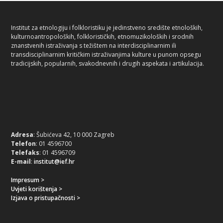
Institut za etnologiju i folkloristiku je jedinstveno središte etnoloških,
kulturnoantropoloških, folklorističkih, etnomuzikoloških i srodnih
znanstvenih istraživanja s težištem na interdisciplinarnim ili
transdisciplinarnim kritičkim istraživanjima kulture u punom opsegu
tradicijskih, popularnih, svakodnevnih i drugih aspekata i artikulacija.
Adresa
: Šubićeva 42, 10 000 Zagreb
Telefon
: 01 4596700
Telefaks
: 01 4596709
E-mail
:
institut@ief.hr
Impresum >
Uvjeti korištenja >
Izjava o pristupačnosti >