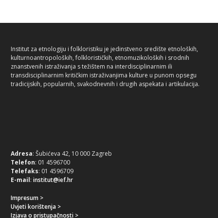
Institut za etnologiju i folkloristiku je jedinstveno središte etnoloških,
kulturnoantropoloških, folklorističkih, etnomuzikoloških i srodnih
znanstvenih istraživanja s težištem na interdisciplinarnim ili
transdisciplinarnim kritičkim istraživanjima kulture u punom opsegu
tradicijskih, popularnih, svakodnevnih i drugih aspekata i artikulacija.
Adresa
: Šubićeva 42, 10 000 Zagreb
Telefon
: 01 4596700
Telefaks
: 01 4596709
E-mail
:
institut@ief.hr
Impresum >
Uvjeti korištenja >
Izjava o pristupačnosti >