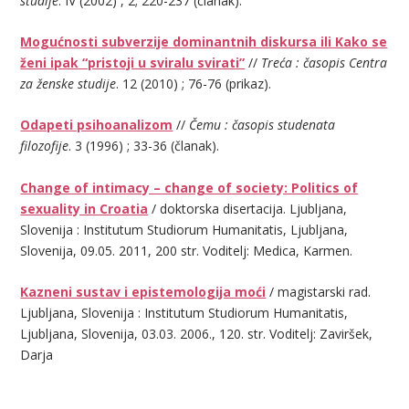
studije
. IV (2002) , 2; 220-237 (članak).
Mogućnosti subverzije dominantnih diskursa ili Kako se
ženi ipak “pristoji u sviralu svirati”
//
Treća : časopis Centra
za ženske studije
. 12 (2010) ; 76-76 (prikaz).
Odapeti psihoanalizom
//
Čemu : časopis studenata
filozofije
. 3 (1996) ; 33-36 (članak).
Change of intimacy – change of society: Politics of
sexuality in Croatia
/ doktorska disertacija. Ljubljana,
Slovenija : Institutum Studiorum Humanitatis, Ljubljana,
Slovenija, 09.05. 2011, 200 str. Voditelj: Medica, Karmen.
Kazneni sustav i epistemologija moći
/ magistarski rad.
Ljubljana, Slovenija : Institutum Studiorum Humanitatis,
Ljubljana, Slovenija, 03.03. 2006., 120. str. Voditelj: Zaviršek,
Darja