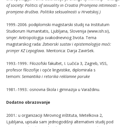
of society: Politics of sexuality in Croatia (Promjena intimnosti –
promjena društva. Politika seksualnosti u Hrvatskoj.)
1999.-2006. podiplomski magistarski studij na Institutum
Studiorum Humanitatis, Ljubljana, Slovenija (www.ish.si),
smjer: Antropologija svakodnevnog života. Tema
magistarskog rada:
Zatvorski sustav i epistemologija moći:
primjer KZ Lepoglava.
Mentorica: Darja Zaviršek.
1993.-1999.: Filozofski fakultet, I. Lučića 3, Zagreb, VSS,
profesor filozofije i opće lingvistike, diplomirala s
temom:
Semantika i retorika reklamne poruke
1981.-1993.: osnovna škola i gimnazija u Varaždinu.
Dodatno obrazovanje
2001.: u organizaciji Mirovnog inštituta, Metelkova 2,
Ljubljana, upisala sam jednogodišnji alternativni studij pod