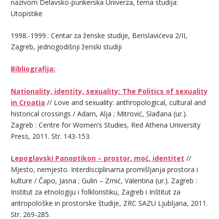
nazivom Delavsko-punkerska Univerza, tema studija:
Utopistike
1998.-1999.: Centar za ženske studije, Berislavićeva 2/II,
Zagreb, jednogodišnji ženski studiji
Bibliografija:
Nationality, identity, sexuality: The Politics of sexuality
in Croatia
// Love and sexuality: anthropological, cultural and
historical crossings / Adam, Alja ; Mitrović, Slađana (ur.).
Zagreb : Centre for Women’s Studies, Red Athena University
Press, 2011. Str. 143-153.
Lepoglavski Panoptikon – prostor, moć, identitet
//
Mjesto, nemjesto. Interdisciplinarna promišljanja prostora i
kulture / Čapo, Jasna ; Gulin – Zrnić, Valentina (ur.). Zagreb :
Institut za etnologiju i folkloristiku, Zagreb i Inštitut za
antropološke in prostorske študije, ZRC SAZU Ljubljana, 2011.
Str. 269-285.