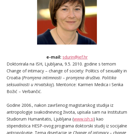
e-mail:
sdurin@ief.hr
Doktorirala na ISH, Ljubljana, 9.5. 2010. godine s temom
Change of intimacy – change of society: Politics of sexuality in
Croatia (
Promjena intimnosti – promjena društva. Politika
seksualnosti u Hrvatskoj
). Mentorice: Karmen Medica i Senka
Božić – Verbančić.
Godine 2006., nakon završenog magistarskog studija iz
antropologije svakodnevnog života, upisala sam na Institutum
Studiorum Humanitatis, Ljubljana (
www.ish.si
) kao
stipendistica HESP-ovog programa doktorski studij iz socijalne
antropologije. Tema disertacije je
Change of intimacy – change