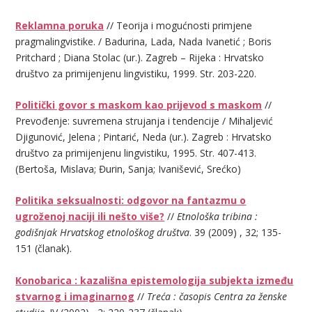
Reklamna poruka
// Teorija i mogućnosti primjene
pragmalingvistike. / Badurina, Lada, Nada Ivanetić ; Boris
Pritchard ; Diana Stolac (ur.). Zagreb – Rijeka : Hrvatsko
društvo za primijenjenu lingvistiku, 1999. Str. 203-220.
Politički govor s maskom kao prijevod s maskom
//
Prevođenje: suvremena strujanja i tendencije / Mihaljević
Djigunović, Jelena ; Pintarić, Neda (ur.). Zagreb : Hrvatsko
društvo za primijenjenu lingvistiku, 1995. Str. 407-413.
(Bertoša, Mislava; Đurin, Sanja; Ivanišević, Srećko)
Politika seksualnosti: odgovor na fantazmu o
ugroženoj naciji ili nešto više?
//
Etnološka tribina :
godišnjak Hrvatskog etnološkog društva
. 39 (2009) , 32; 135-
151 (članak).
Konobarica : kazališna epistemologija subjekta između
stvarnog i imaginarnog
//
Treća : časopis Centra za ženske