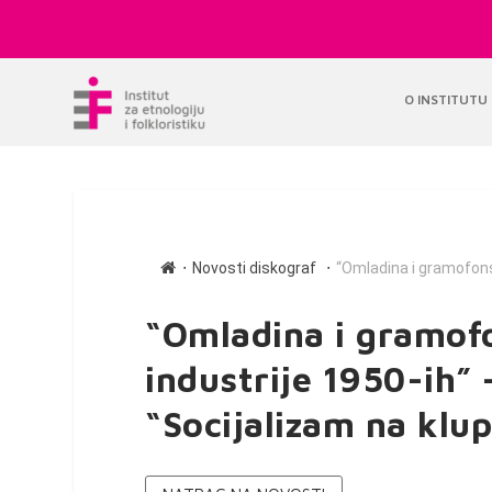
O INSTITUTU
∙
∙
Novosti diskograf
“Omladina i gramofons
“Omladina i gramofo
industrije 1950-ih”
“Socijalizam na klup