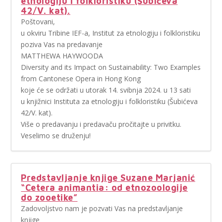
etnologiju i folkloristiku (Šubićeva
42/V. kat).
Poštovani,
u okviru Tribine IEF-a, Institut za etnologiju i folkloristiku
poziva Vas na predavanje
MATTHEWA HAYWOODA
Diversity and its Impact on Sustainability: Two Examples
from Cantonese Opera in Hong Kong
koje će se održati u utorak 14. svibnja 2024. u 13 sati
u knjižnici Instituta za etnologiju i folkloristiku (Šubićeva
42/V. kat).
Više o predavanju i predavaču pročitajte u privitku.
Veselimo se druženju!
Predstavljanje knjige Suzane Marjanić
“Cetera animantia: od etnozoologije
do zooetike”
Zadovoljstvo nam je pozvati Vas na predstavljanje
knjige