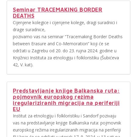
Seminar TRACEMAKING BORDER
DEATHS
Cijenjene kolegice i cijenjene kolege, dragi suradnici i
drage suradnice,
pozivamo vas na seminar “Tracemaking Border Deaths
between Erasure and Co-Memoration” koji će se
održati u Zagrebu od 20. do 23. rujna 2024. godine u
Knjižnici Instituta za etnologiju i folkloristiku (Šubićeva
42, V. kat).
Predstavljanje knjige Balkanska ruta:
pojmovnik europskog režima
iregulariziranih migracija na periferiji
EU
Institut za etnologiju i folkloristiku i Sandorf pozivaju
vas na predstavljanje knjige Balkanska ruta: pojmovnik
europskog režima iregulariziranih migracija na periferiji
EU koje će se održati u utorak 17. 9. 2024. u 13 sati na