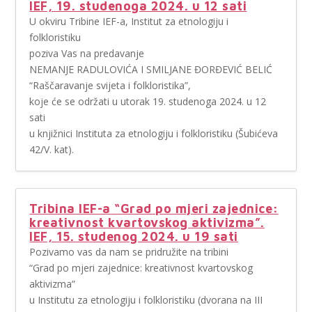
IEF, 19. studenoga 2024. u 12 sati
U okviru Tribine IEF-a, Institut za etnologiju i
folkloristiku
poziva Vas na predavanje
NEMANJE RADULOVIĆA I SMILJANE ĐORĐEVIĆ BELIĆ
“Raščaravanje svijeta i folkloristika”,
koje će se održati u utorak 19. studenoga 2024. u 12
sati
u knjižnici Instituta za etnologiju i folkloristiku (Šubićeva
42/V. kat).
Tribina IEF-a “Grad po mjeri zajednice:
kreativnost kvartovskog aktivizma”.
IEF, 15. studenog 2024. u 19 sati
Pozivamo vas da nam se pridružite na tribini
“Grad po mjeri zajednice: kreativnost kvartovskog
aktivizma”
u Institutu za etnologiju i folkloristiku (dvorana na III