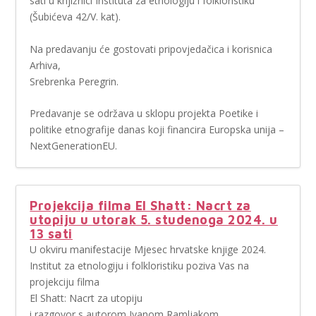
sati u knjižnici Instituta za etnologiju i folkloristiku
(Šubićeva 42/V. kat).
Na predavanju će gostovati pripovjedačica i korisnica
Arhiva,
Srebrenka Peregrin.
Predavanje se održava u sklopu projekta Poetike i
politike etnografije danas koji financira Europska unija –
NextGenerationEU.
Projekcija filma El Shatt: Nacrt za
utopiju u utorak 5. studenoga 2024. u
13 sati
U okviru manifestacije Mjesec hrvatske knjige 2024.
Institut za etnologiju i folkloristiku poziva Vas na
projekciju filma
El Shatt: Nacrt za utopiju
i razgovor s autorom Ivanom Ramljakom