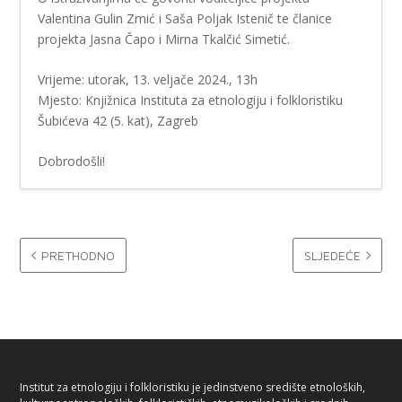
Valentina Gulin Zrnić i Saša Poljak Istenič te članice
projekta Jasna Čapo i Mirna Tkalčić Simetić.
Vrijeme: utorak, 13. veljače 2024., 13h
Mjesto: Knjižnica Instituta za etnologiju i folkloristiku
Šubićeva 42 (5. kat), Zagreb
Dobrodošli!
PRETHODNO
SLJEDEĆE
Institut za etnologiju i folkloristiku je jedinstveno središte etnoloških,