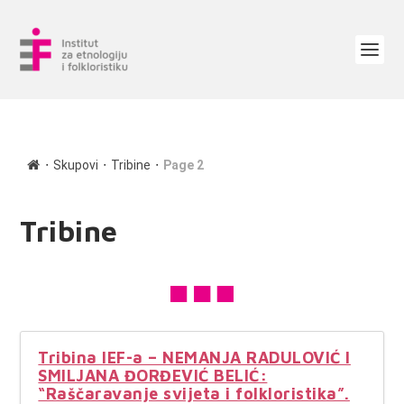
∙
∙
∙
Skupovi
Tribine
Page 2
Tribine
Tribina IEF-a – NEMANJA RADULOVIĆ I
SMILJANA ĐORĐEVIĆ BELIĆ:
“Raščaravanje svijeta i folkloristika”.