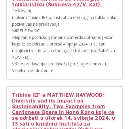
folkloristiku (Šubićeva 42/V. kat).
Poštovani,
u okviru Tribine IEF-a, Institut za etnologiju i folkloristiku
poziva Vas na predavanje
MIRELE DAKIĆ
Mapiranje političkog romana u interdisciplinarnoj vizuri
koje će se održati u utorak 4. lipnja 2024. u 13 sati
u knjižnici Instituta za etnologiju i folkloristiku (Šubićeva
42/V. kat).
Više o predavanju i predavačici pročitajte u privitku.
Veselimo se druženju!
Tribina IEF-a MATTHEW HAYWOOD:
Diversity and its Impact on
Sustainability: Two Examples from
Cantonese Opera in Hong Kong koje će
se održati u utorak 14. svibnja 2024. u
13 sati u knjižnici Instituta za