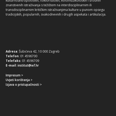
kulturnoantropoloških, folklorističkih, etnomuzikoloških i srodnih
znanstvenih istraživanja s težištem na interdisciplinarnim ili
transdisciplinarnim kritičkim istraživanjima kulture u punom opsegu
tradicijskih, popularnih, svakodnevnih i drugih aspekata i artikulacija.
Adresa
: Šubićeva 42, 10 000 Zagreb
Telefon
: 01 4596700
Telefaks
: 01 4596709
E-mail
:
institut@ief.hr
Impresum >
Uvjeti korištenja >
Izjava o pristupačnosti >