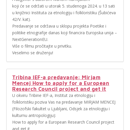
koji će se održati u utorak 5. studenoga 2024. u 13 sati
u knjižnici Instituta za etnologiju i folkloristiku (Šubićeva
42/V. kat).
Predavanje se održava u sklopu projekta Poetike i
politike etnografije danas koji financira Europska unija –
NextGenerationEU.
Više o filmu pročitajte u privitku.
Veselimo se druženju!
Tribina IEF-a predavanje: Mirjam
Mencej How to apply for a European
Research Council project and get it
U okviru Tribine IEF-a, Institut za etnologiju i
folkloristiku poziva Vas na predavanje MIRJAM MENCEJ
(Filozofski fakultet u Ljubljani, Odsjek za etnologiju i
kulturnu antropologiju):
How to apply for a European Research Council project
and get it