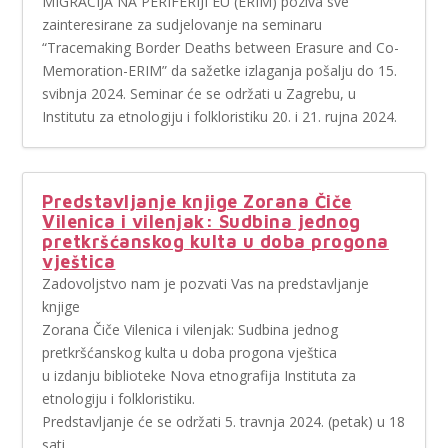
MIGRACIJA NA PERIFERIJI EU (ERIM) poziva sve
zainteresirane za sudjelovanje na seminaru
“Tracemaking Border Deaths between Erasure and Co-
Memoration-ERIM” da sažetke izlaganja pošalju do 15.
svibnja 2024. Seminar će se održati u Zagrebu, u
Institutu za etnologiju i folkloristiku 20. i 21. rujna 2024.
Predstavljanje knjige Zorana Čiče
Vilenica i vilenjak: Sudbina jednog
pretkršćanskog kulta u doba progona
vještica
Zadovoljstvo nam je pozvati Vas na predstavljanje
knjige
Zorana Čiče Vilenica i vilenjak: Sudbina jednog
pretkršćanskog kulta u doba progona vještica
u izdanju biblioteke Nova etnografija Instituta za
etnologiju i folkloristiku.
Predstavljanje će se održati 5. travnja 2024. (petak) u 18
sati