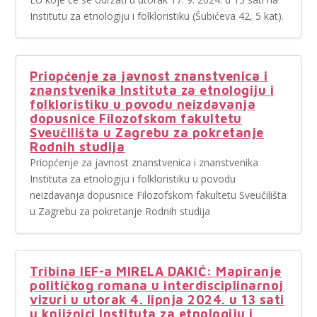
Institutu za etnologiju i folkloristiku (Šubićeva 42, 5 kat).
Priopćenje za javnost znanstvenica i
znanstvenika Instituta za etnologiju i
folkloristiku u povodu neizdavanja
dopusnice Filozofskom fakultetu
Sveučilišta u Zagrebu za pokretanje
Rodnih studija
Priopćenje za javnost znanstvenica i znanstvenika
Instituta za etnologiju i folkloristiku u povodu
neizdavanja dopusnice Filozofskom fakultetu Sveučilišta
u Zagrebu za pokretanje Rodnih studija
Tribina IEF-a MIRELA DAKIĆ: Mapiranje
političkog romana u interdisciplinarnoj
vizuri u utorak 4. lipnja 2024. u 13 sati
u knjižnici Instituta za etnologiju i