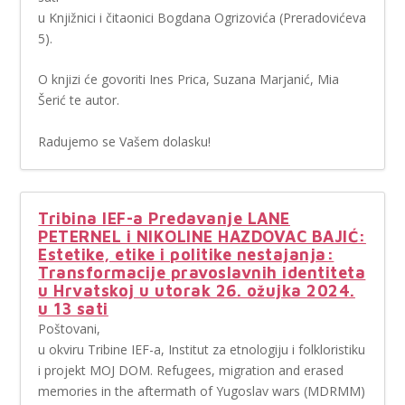
u Knjižnici i čitaonici Bogdana Ogrizovića (Preradovićeva
5).
O knjizi će govoriti Ines Prica, Suzana Marjanić, Mia
Šerić te autor.
Radujemo se Vašem dolasku!
Tribina IEF-a Predavanje LANE
PETERNEL i NIKOLINE HAZDOVAC BAJIĆ:
Estetike, etike i politike nestajanja:
Transformacije pravoslavnih identiteta
u Hrvatskoj u utorak 26. ožujka 2024.
u 13 sati
Poštovani,
u okviru Tribine IEF-a, Institut za etnologiju i folkloristiku
i projekt MOJ DOM. Refugees, migration and erased
memories in the aftermath of Yugoslav wars (MDRMM)