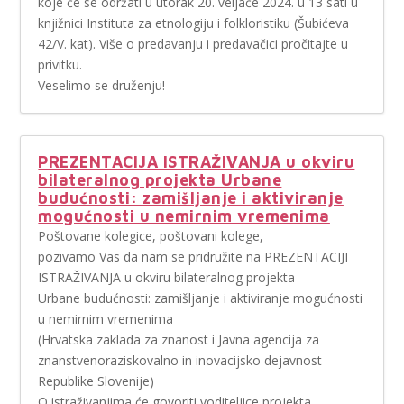
koje će se održati u utorak 20. veljače 2024. u 13 sati u
knjižnici Instituta za etnologiju i folkloristiku (Šubićeva
42/V. kat). Više o predavanju i predavačici pročitajte u
privitku.
Veselimo se druženju!
PREZENTACIJA ISTRAŽIVANJA u okviru
bilateralnog projekta Urbane
budućnosti: zamišljanje i aktiviranje
mogućnosti u nemirnim vremenima
Poštovane kolegice, poštovani kolege,
pozivamo Vas da nam se pridružite na PREZENTACIJI
ISTRAŽIVANJA u okviru bilateralnog projekta
Urbane budućnosti: zamišljanje i aktiviranje mogućnosti
u nemirnim vremenima
(Hrvatska zaklada za znanost i Javna agencija za
znanstvenoraziskovalno in inovacijsko dejavnost
Republike Slovenije)
O istraživanjima će govoriti voditeljice projekta