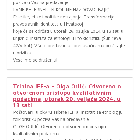
pozivaju Vas na predavanje
LANE PETERNEL i NIKOLINE HAZDOVAC BAJIĆ
Estetike, etike i politike nestajanja: Transformacije
pravoslavnih identiteta u Hrvatskoj
koje će se održati u utorak 26. ožujka 2024. u 13 sati u
knjižnici Instituta za etnologiju i folkloristiku (Šubićeva
42/V. kat). Više o predavanju i predavačicama pročitajte
u privitku.
Veselimo se druženju!
Tribina IEF-a – Olga Orlić: Otvoreno o
otvorenom pristupu kvalitativnim
podacima, utorak 20. veljače 2024. u
13 sati
Poštovani, u okviru Tribine IEF-a, Institut za etnologiju i
folkloristiku poziva Vas na predavanje
OLGE ORLIĆ: Otvoreno o otvorenom pristupu
kvalitativnim podacima