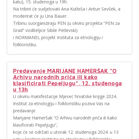
katu), 15. studenoga u 19h.
Na tribini će sudjelovati Ana Kutleša i Antun Sevšek, a
moderirat će ju Una Bauer.
Tribinu suorganiziraju PEN (u okviru projekta “PEN za
Grad” voditeljice Sibile Petlevski)
i NORMANEL projekt Instituta za etnologiju i
folkloristiku.
Predavanje MARIJANE HAMERŠAK “O
Arhivu narodnih priča ili kako
klasificirati Pepeljugu”, 12. studenoga
u 13h
U okviru manifestacije Mjesec hrvatske knjige 2024.
Institut za etnologiju i folkloristiku poziva Vas na
predavanje
Marijane Hameršak “O Arhivu narodnih priča ili kako
klasificirati Pepeljugu”,
koje će se održati u utorak 12. studenoga 2024. u 13