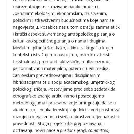
reprezentacije te istraživane partikularnosti u
„okrutnim“ ekološkim, ekonomskim, društvenim,
političkim i zdravstvenim budućnostima koje nam se
nagovještaju. Posebice nas u tom ozračju zanima etički
i kritički aspekt suvremenog antropološkog pisanja o
kulturi kao specifičnog znanja o nama i drugima.
Međutim, pitanja što, kako, s kim, za koga i u kojem
kontekstu istražujemo nastojimo, osim kroz tekst i
tekstualnost, promotriti aktivistički, multisenzorno,
performativno i materijalno, putem drugih medija,
žanrovskim prevrednovanjima i disciplinarnim
hibridizacijama te u spoju akademskog, umjetničkog i
političkog izričaja. Postavljamo pred sebe zadatak da
etnografsko znanje artikuliramo i posredujemo
metodologijama i praksama koje omogućuju da se u
akademskoj i neakademskoj zajednici stvori prostor za
razmjenu ideja, znanja i vizija o društvenoj jednakosti i
pravednosti. Stoga projekt cilja prepoznavanju i
ocrtavanju novih načela
predane (
engl.
committed)