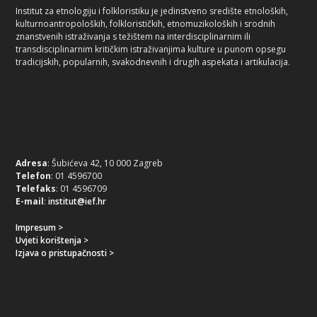
Institut za etnologiju i folkloristiku je jedinstveno središte etnoloških,
kulturnoantropoloških, folklorističkih, etnomuzikoloških i srodnih
znanstvenih istraživanja s težištem na interdisciplinarnim ili
transdisciplinarnim kritičkim istraživanjima kulture u punom opsegu
tradicijskih, popularnih, svakodnevnih i drugih aspekata i artikulacija.
Adresa
: Šubićeva 42, 10 000 Zagreb
Telefon
: 01 4596700
Telefaks
: 01 4596709
E-mail
:
institut@ief.hr
Impresum >
Uvjeti korištenja >
Izjava o pristupačnosti >